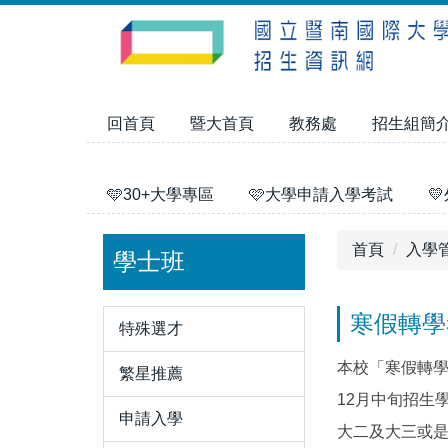
跳
到
主
要
內
回首頁
暨大首頁
教務處
招生組簡
容
區
🩵30+大學專區
🩷大學申請入學考試

首頁
入學
學士班
寒假轉學
特殊選才
本校「寒假轉學
繁星推薦
12月中旬招生
申請入學
大二及大三或