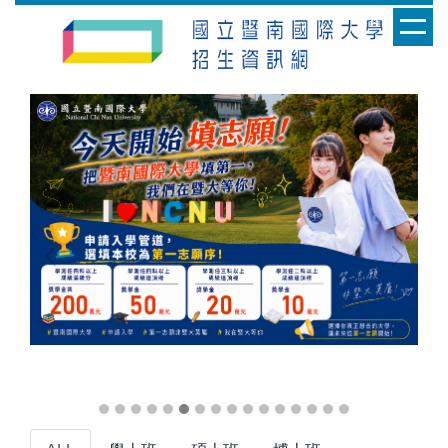
跳
到
主
要
內
容
區