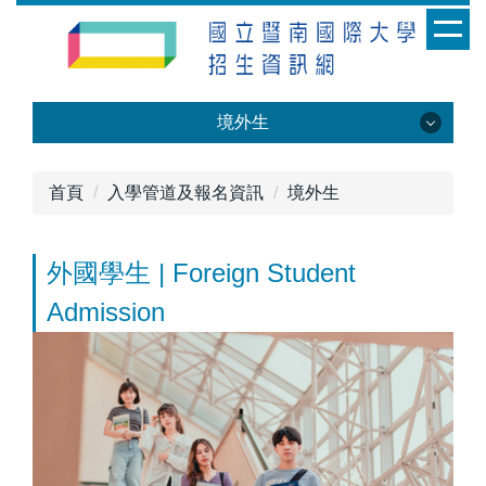
跳
到
主
要
內
境外生
容
區
境外生
首頁
入學管道及報名資訊
境外生
外國學生 | Foreign Student
外國學生
Admission
僑生
陸生