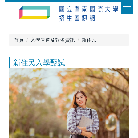
跳
到
主
要
內
首頁
入學管道及報名資訊
新住民
容
區
新住民入學甄試