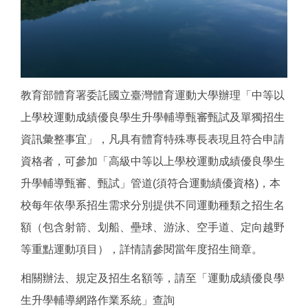
運動績優單獨招生
運動績優甄審甄試
身心障礙生甄試
教育部體育署委託國立臺灣體育運動大學辦理「中等以
寒假轉學考
上學校運動成績優良學生升學輔導甄審甄試及單獨招生
資訊彙整事宜」，凡具有體育特殊專長表現且符合申請
暑假轉學考
資格者，可參加「高級中等以上學校運動成績優良學生
四技二專
升學輔導甄審、甄試」管道(須符合運動績優資格)，本
智慧暨永續農業學士學位學程公費專班
校每年依學系招生需求分別提供不同運動種類之招生名
額（包含射箭、划船、壘球、游泳、空手道、定向越野
學士後護理學系招生
等重點運動項目），詳情請參閱當年度招生簡章。
相關辦法、規定及招生名額等，請至「運動成績優良學
生升學輔導網路作業系統」查詢