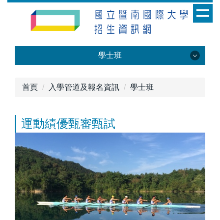
跳
到
主
要
內
學士班
容
區
學士班
首頁
入學管道及報名資訊
學士班
運動績優甄審甄試
特殊選才
繁星推薦
申請入學
分發入學
原住民族專班單獨招生