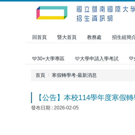
跳
到
主
要
內
回首頁
暨大首頁
教務處
招生組簡
容
區
🩵30+大學專區
🩷大學申請入學考試

首頁
寒假轉學考-最新消息
【公告】本校114學年度寒假
發布日期 :
2026-02-05