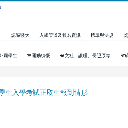
介
認識暨大
入學管道及報名資訊
榜單與法規
獎
外國學生
💙運動績優
❤️文社、護理、長照原專

轉學生入學考試正取生報到情形