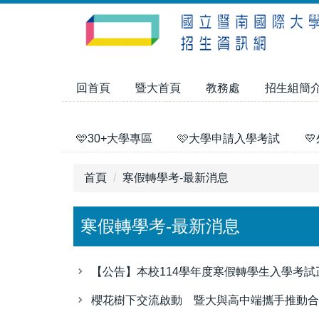
跳
到
主
要
內
回首頁
暨大首頁
教務處
招生組簡
容
區
🩵30+大學專區
🩷大學申請入學考試

首頁
寒假轉學考-最新消息
寒假轉學考-最新消息
【公告】本校114學年度寒假轉學生入學考
櫻花樹下交流啟動 暨大與高中端攜手推動合