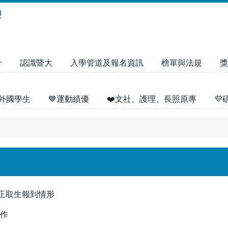
介
認識暨大
入學管道及報名資訊
榜單與法規
獎
外國學生
💙運動績優
❤️文社、護理、長照原專

試正取生報到情形
作