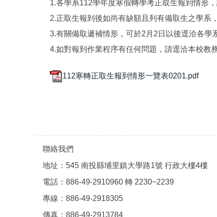
1.各學系112學年度寒假轉學考正取生報到情形
2.正取生報到後如尚有缺額且列有備取生之學系
3.有關備取遞補情形，可於2月2日以後逕洽各學系
4.如對報到作業程序有任何問題，請逕洽本校教務處註冊
112寒轉正取生報到情形一覽表0201.pdf
聯絡我們
地址：545 南投縣埔里鎮大學路1號 行政大樓4樓
電話：886-49-2910960 轉 2230~2239
專線：886-49-2918305
傳真：886-49-2913784