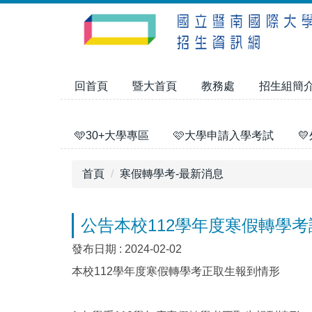
跳
到
主
要
內
回首頁
暨大首頁
教務處
招生組簡
容
區
🩵30+大學專區
🩷大學申請入學考試

首頁
寒假轉學考-最新消息
公告本校112學年度寒假轉學
發布日期 :
2024-02-02
本校112學年度寒假轉學考正取生報到情形