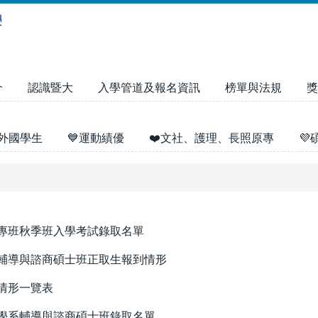
介
認識暨大
入學管道及報名資訊
榜單與法規
獎
外國學生
💙運動績優
❤️文社、護理、長照原專

士專班秋季班入學考試錄取名單
系輔導與諮商碩士班正取生報到情形
情形一覽表
展學系輔導與諮商碩士班錄取名單