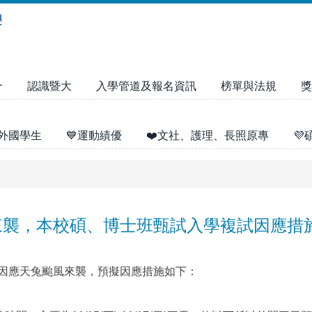
介
認識暨大
入學管道及報名資訊
榜單與法規
獎
外國學生
💙運動績優
❤️文社、護理、長照原專

來襲，本校碩、博士班甄試入學複試因應措
複試，因應天兔颱風來襲，預擬因應措施如下：