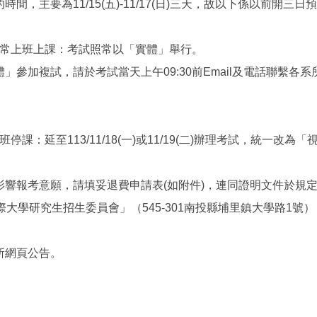
，主要為11/15(五)-11/17(日)三天，故以下係以前開三日
日南投縣正常上班上課：考試照常以「實體」舉行。
參加複試，請於考試當天上午09:30前Email及電話聯繫各
日南投縣停班停課：延至113/11/18(一)或11/19(二)辦理考試，
響報考意願，請填妥退費申請表(如附件)，連同證明文件於規定
大學研究生招生委員會」（545-301南投縣埔里鎮大學路1號
所網頁公告。