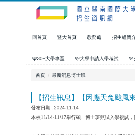
跳
到
主
要
內
回首頁
暨大首頁
教務處
招生組簡
容
區
🩵30+大學專區
🩷大學申請入學考試

首頁
最新消息博士班
【招生訊息】【因應天兔颱風
發布日期 :
2024-11-14
本校11/14-11/17舉行碩、博士班甄試入學