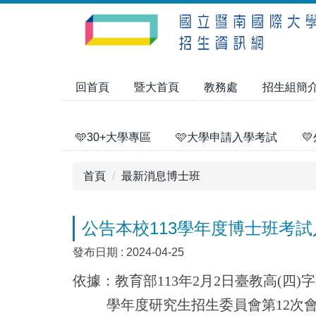
跳
到
主
要
內
回首頁
暨大首頁
教務處
招生組簡
容
區
🩵30+大學專區
🩷大學申請入學考試

首頁
最新消息博士班
公告本校113學年度博士班考試
發布日期 :
2024-04-25
依據：教育部113年2月2日臺教高(四)字
學年度研究生招生委員會第12次