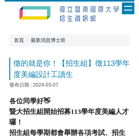
跳
到
主
要
內
首頁
最新消息博士班
容
區
徵的就是你！【招生組】徵113學年
度美編設計工讀生
發布日期 :
2024-03-07
各位同學好👋
暨大招生組開始招募113學年度美編人才
囉！
招生組每學期都會舉辦各項考試、招生