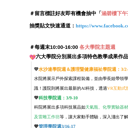
＃
留言標註好友即有機會抽中「
涵碧樓下午
抽獎貼文快速通道：
https://www.facebook
＃每週末10:00-16:00
各大學院主
題週
六大學院分別展出多項特色教學成果作
💛
水沙連學院週＆護理暨健康福祉學院週：3/2-
水院將展示戶外探索課程裝備，並由學長姐帶領
識！護院則將展出最新的AI科技，透過
VR互動式
💚
科技學院週：3/9-10
科院將展出多項科技展品如
天氣瓶、化學實驗器
及雷雕工作坊
等，讓大家動手體驗，深入淺出了
💙
管理學院週3/16-17