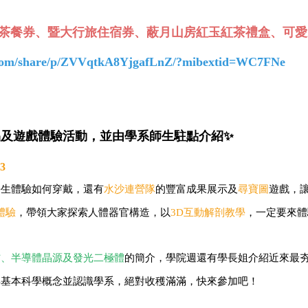
茶餐券、暨大行旅住宿券、蔽月山房紅玉紅茶禮盒、可愛
.com/share/p/ZVVqtkA8YjgafLnZ/?mibextid=WC7FNe
品及遊戲體驗活動，
並由學系師生駐點介紹✨
3
學生體驗如何穿戴，還有
水沙連營隊
的豐富成果展示及
尋寶圖
遊戲，
體驗
，帶領大家探索人體器官構造，以
3D互動解剖教學
，一定要來體
材、半導體晶源及發光二極體
的簡介，學院週還有學長姐介紹近來最
解基本科學概念並認識學系，絕對收穫滿滿，快來參加吧！