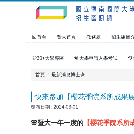
跳
到
主
要
內
回首頁
暨大首頁
教務處
招生組簡
容
區
🩵30+大學專區
🩷大學申請入學考試

首頁
最新消息博士班
快來參加【櫻花季院系所成果
發布日期 :
2024-03-01
🌸暨大
一年一度的
【櫻花季院系所