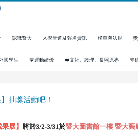
介
認識暨大
入學管道及報名資訊
榜單與法規
獎
外國學生
💙運動績優
❤️文社、護理、長照原專

展】抽獎活動吧！
成果展】
將於3/2-3/31於
暨大圖書館一樓 暨大藝