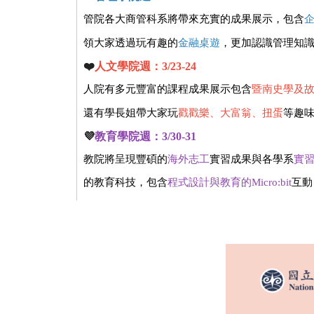
管院各大商管科系將帶來充實的成果展示，包含
領大家透過玩有趣的
金融
桌遊
，更加認識管理知
❤️
人文學院週：3/23-24
人院有多元豐富的課程成果展示包含
暨南史學及
還有學長姐帶大家玩
戳戳樂、大富翁、扭蛋
等趣
💜
教育學院週：3/30-31
教院將呈現豐碩的
海外志工
實習成果與各學系
實
的教育科技，包含
程式設計與教育的Micro:bit
互動