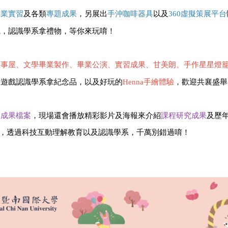
企業實習
及各類
專題成果
，另展出
手沖咖啡器具
以及
360虛擬策展平台
識，認識學系拿禮物，等你來玩唷！
故事屋
、文學畢業製作、畢業公演、實習成果、甘美朗、手作星星燈
味遊戲認識學系拿紀念品，以及好玩的
Henna手繪體驗
，歡迎共襄盛舉
習成果檔案
，現場還會播放精彩影片及海報來介紹
課程研究成果
及歷
，透過科技互動理解教育以及認識學系，千萬別錯過唷！