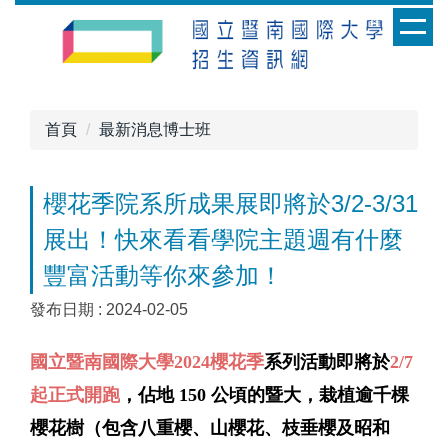
跳
到
主
要
內
首頁
最新消息博士班
容
區
櫻花季院系所成果展即將於3/2-3/31
展出！快來看看學院主題週有什麼
豐富活動等你來參加！
發布日期 :
2024-02-05
國立暨南國際大學2024櫻花季
系列活動即將於
2/7
起正式開跑
，佔地 150 公頃的暨大，栽植逾千棵
櫻花樹（包含八重櫻、山櫻花、
枝垂櫻及昭和