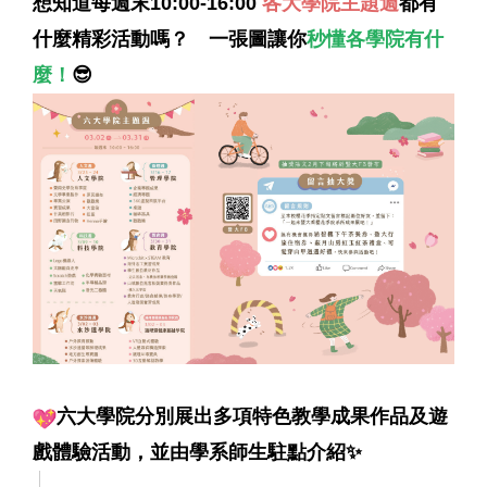
想知道每週末10:00-16:00
各大學院主
題週
都有
什麼
精彩活動嗎？ 一張圖讓你
秒懂各學院有什
麼！
😎
六大學院分別展出多項特色教學成果作品及遊
戲體驗活動，
並由學系師生駐點介紹✨