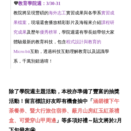
💜
教育學院週：3/30-31
教院將呈現豐碩的
海外志工
實習成果與各學系
實習成
果檔案
，現場還會播放精彩影片及海報來介紹
課程研
究成果
及歷年
優秀榜單
，學院週還有學長姐帶領大家
體驗最新的教育科技，包含
程式設計與教育的
Micro:bit
互動，透過科技互動理解教育以及認識學
系，千萬別錯過唷！
除了學院週主題活動，本校亦準備了豐富的抽獎
活動！留言標註好友即有機會抽中「
涵碧樓下午
茶餐券、暨大行旅住宿券、蔽月山房紅玉紅茶禮
盒、可愛穿山甲周邊
」等多項好禮～
貼文將於2月
下旬發布🤩