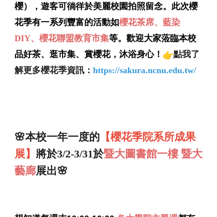
櫻），遊客可徜徉於美麗校園拍照留念。
此次櫻
花季有一系列豐富的活動如
櫻花茶席、藍染
DIY、
櫻花聯盟教育市集
等
。歡迎大家蒞臨本校
品好茶、逛市集、賞櫻花，沐浴身心！
點我了
解更多櫻花季資訊：
https://sakura.
ncnu.edu.tw/
🌸
本校一年一度的
【櫻花季院系所成果
展】
將於3/2-3/31於
暨大圖書館一樓 暨大
藝廊
展出🌸