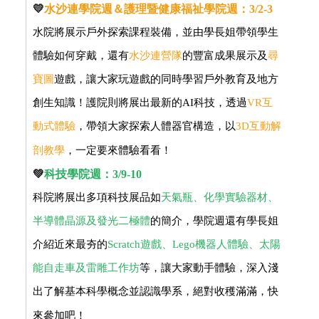
💛
水沙連學院週＆護理暨健康福祉學院週：3/2-3
水院將展示戶外探索課程裝備，並由學長姐帶領學生
體驗如何穿戴，還有
水沙連營隊
的豐富成果展示及
尋
寶圖
遊戲，讓大家玩遊戲的同時學習戶外教育及地方
創生知識！護院則將展出最新的AI科技，透過
VR互
動式體驗
，帶領大家探索人體器官構造，以
3D互動解
剖教學
，一定要來體驗看看！
💚
科技學院週：3/9-10
科院將展出多項科技展品如
天氣瓶、化學實驗器材、
半導體晶源及發光二極體
的簡介，學院週還有學長姐
介紹近來最夯的
Scratch遊戲、Lego機器人體驗、太陽
能自走車及雷雕工作坊
等，讓大家動手體驗，深入淺
出了解基本科學概念並認識學系，絕對收穫滿滿，快
來參加吧！