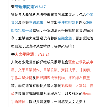
💙
管理學院週3/16-17
管院各大商管科系將帶來充實的成果展示，包含
企業
實習
及各類
專題成果
，另展出
手沖咖啡器具
以及
360
虛擬策展平台
體驗，學院週還有學長姐的寶貴經驗分
享，並帶領大家透過玩有趣的
金融
桌遊
，更加認識管
理知識，認識學系拿禮物，等你來玩唷！
❤️
人文學院週：3/23-24
人院有多元豐富的課程成果展示包含
暨南史學及故事
屋
、文學畢業製作、畢業公演、實習成果、甘美朗、
手作星星燈籠
及
田野調查成果刊物、原民織布模型
等。學院週還有學長姐帶大家玩
戳戳樂、大富翁、扭
蛋
等趣味遊戲認識學系拿紀念品，以及好玩的
Henna
手繪體驗
，歡迎共襄盛舉，一同感受人文之美！