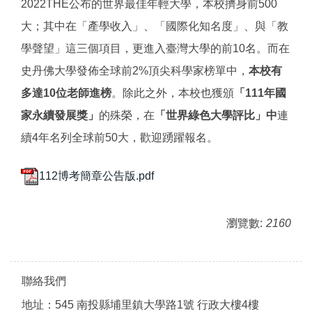
2022THE公布的世界最佳年輕大學，本校擠身前500
大；其中在「產學收入」、「國際化知名度」、與「教
學聲望」這三個項目，更進入臺灣大學的前10名。而在
史丹佛大學發佈全球前2%頂尖科學家榜單中，
本校有
多達10位老師進榜
。除此之外，本校也獲頒
「111年國
家永續發展獎」
的殊榮，在
「世界綠色大學評比」中
連
續4年名列全球前50大，歡迎踴躍報名。
112博考簡章公告版.pdf
瀏覽數:
2160
聯絡我們
地址：545 南投縣埔里鎮大學路1號 行政大樓4樓