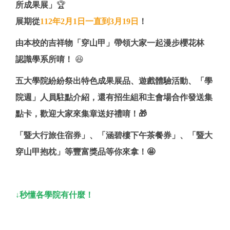
所成果展」
🏆
展期從
112
年2
月1
日一直到3
月19日
！
由本校的吉祥物「穿山甲」帶領大家一起漫步櫻花林
認識學系所唷！
😆
五大學院紛紛祭出特色成果展品、遊戲體驗活動、「學
院週」人員駐點介紹，還有招生組和主會場合作發送集
點卡，歡迎大家來集章送好禮唷！🎁
「暨大行旅住宿券」、「涵碧樓下午茶餐券」、「暨大
穿山甲抱枕」等豐富獎品等你來拿！🤩
↓秒懂各學院有什麼！