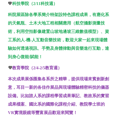
💚
科技學院（2/11科技週）
科院展區除各學系簡介特架設特色課程成果，有應化系
的天氣瓶、土木大地工程相關應用（航空攝影測量技
術，利用空拍影像建置山坡地邊坡三維數值模型）、資
工系的人-機-人互動音樂技術，歡迎大家一起來現場體
驗如何透過視訊、手勢及身體律動與音樂進行互動，達
到身心復能/賦能！
💜
教育學院（2/4-2/5教育週）
本次成果展係匯集各系所之精華，提供現場來賓創新創
意，耳目一新的各佳作展品與現場體驗精密科技的儀器
設備。比如諮人系的課程學習成果筆記、教政系的實習
成果檔案、國比系的國際化課程介紹、教院學士班的
VR實境眼鏡等豐富展品歡迎來閱覽！