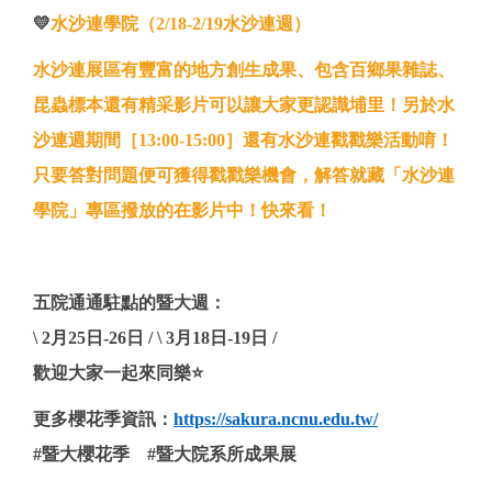
💛
水沙連學院（2/18-2/19水沙連週）
水沙連展區有豐富的地方創生成果、包含百鄉果雜誌、
昆蟲標本還有精采影片可以讓大家更認識埔里！另於水
沙連週期間［13:00-15:00］還有水沙連戳戳樂活動唷！
只要答對問題便可獲得戳戳樂機會，解答就藏「水沙連
學院」專區撥放的在影片中！快來看！
五院通通駐點的暨大週：
\ 2
月25
日-26
日 / \ 3
月18
日-19
日 /
歡迎大家一起來同樂⭐
更多櫻花季資訊：
https://sakura.ncnu.edu.tw/
#
暨大櫻花季 #暨大院系所成果展