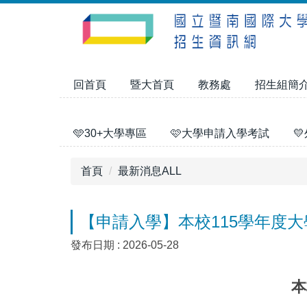
跳
到
主
要
內
回首頁
暨大首頁
教務處
招生組簡
容
區
🩵30+大學專區
🩷大學申請入學考試

首頁
最新消息ALL
【申請入學】本校115學年度
發布日期 :
2026-05-28
本