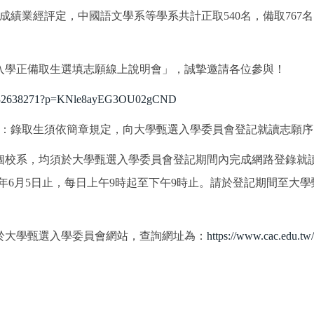
生成績業經評定，中國語文學系等學系共計正取540名，備取76
申請入學正備取生選填志願線上說明會」，誠摯邀請各位參與！
6864832638271?p=KNle8ayEG3OU02gCND
定：錄取生須依簡章規定，向大學甄選入學委員會登記就讀志願
個校系，均須於大學甄選入學委員會登記期間內完成網路登錄就
115年6月5日止，每日上午9時起至下午9時止。請於登記期間至大
告於大學甄選入學委員會網站，查詢網址為：
https://www.cac.edu.tw/