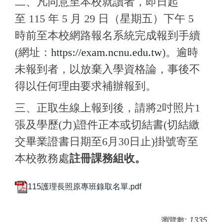
二、凡同意至本校就讀者，即日起
至
115
年
5
月
29
日（星期五）下午
5
時前至本校網路報名系統完成報到手續
(網址：
https://exam.ncnu.edu.tw
)。逾時
未報到者，以放棄入學資格論，事後不
得以任何理由要求補辦報到。
三、正取生線上報到後，請將2吋照片1
張及學歷
(
力
)
證件正本或切結書(切結繳
交畢業證書日期至6月30日止)掛號寄至
本校教務處
註冊課務組收。
115護理長照原專班錄取名單.pdf
瀏覽數:
1335