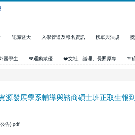
介
認識暨大
入學管道及報名資訊
榜單與法規
獎
外國學生
💙運動績優
❤️文社、護理、長照原專

力資源發展學系輔導與諮商碩士班正取生報
).pdf