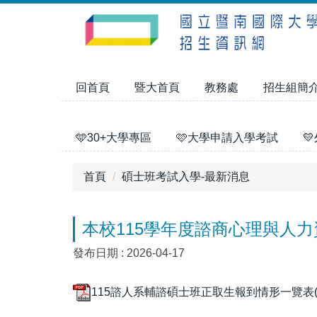
跳
到
主
要
內
回首頁
暨大首頁
教務處
招生組簡
容
區
🩵30+大學專區
🩷大學申請入學考試

首頁
碩士班考試入學-最新消息
本校115學年度諮商心理與人
發布日期 :
2026-04-17
115諮人系輔諮碩士班正取生報到情形一覽表(公告