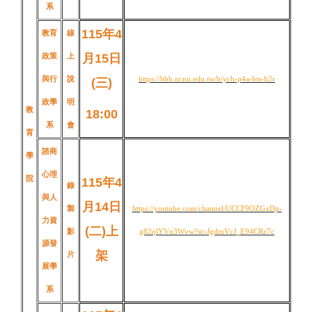
系
115年4
教育
線
政策
上
月15日
與行
說
https://bbb.ncnu.edu.tw/b/ych-p4a-bts-h2r
(三
)
政學
明
教
18:00
系
會
育
諮商
學
心理
院
115年4
錄
與人
月14日
製
https://youtube.com/channel/UCCF9OZGxDp-
力資
(二
)
上
影
g82qlYVn3Wvw?si=JgdmVcJ_E94CRz7c
源發
架
片
展學
系