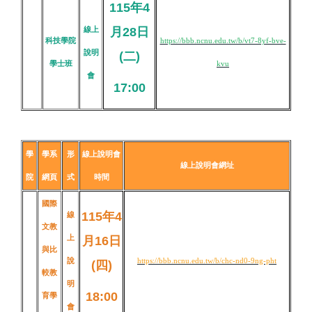
115年4
線上
月28日
科技學院
https://bbb.ncnu.edu.tw/b/vt7-8yf-bve-
說明
(二
)
學士班
kvu
會
17:00
學
學系
形
線上說明會
線上說明會網址
院
網頁
式
時間
國際
115年4
線
文教
上
月16日
與比
說
https://bbb.ncnu.edu.tw/b/chc-nd0-9ng-pht
(四)
較教
明
18:00
育學
會