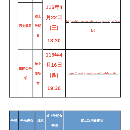
115年4
線上
月22日
https://bbb.ncnu.edu.tw/b/yua-wqx-2zs-
歷史學系
說明
(三)
la0
會
18:30
115年4
線上
月16日
東南亞學
https://meet.google.com/uvd-hryf-iuh
說明
(四)
系
會
19:30
線上說明會
學院
學系網頁
形式
線上說明會網址
時間