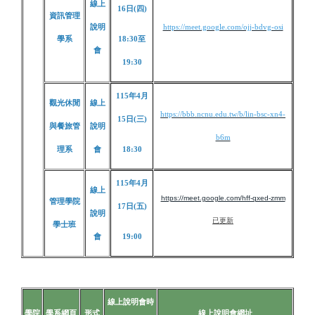
線上
16日(四)
資訊管理
說明
https://meet.google.com/ojj-bdvg-osi
學系
18:30至
會
19:30
115年4月
觀光休閒
線上
https://bbb.ncnu.edu.tw/b/lin-bsc-xn4-
15日(三)
與餐旅管
說明
b6m
理系
會
18:30
115年4月
線上
https://meet.google.com/hff-qxed-zmm
管理學院
17日(五)
說明
已更新
學士班
會
19:00
線上說明會時
學院
學系網頁
形式
線上說明會網址