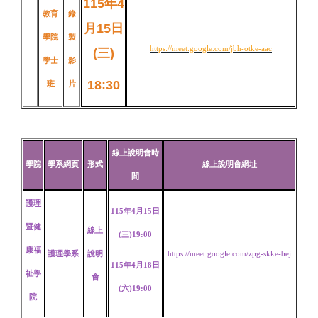
115年4
教育
錄
月15日
學院
製
https://meet.google.com/jbh-otke-aac
(三)
學士
影
18:30
班
片
線上說明會時
學院
學系網頁
形式
線上說明會網址
間
護理
115年4月15日
暨
健
線上
(三)19:00
康福
護理學系
說明
https://meet.google.com/zpg-skke-bej
115年4月18日
祉學
會
(六)19:00
院