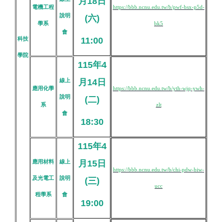
月18日
電機工程
https://bbb.ncnu.edu.tw/b/pwf-bsx-p5d-
說明
(六)
學系
bk5
會
科技
11:00
學院
115年4
線上
月14日
應用化學
https://bbb.ncnu.edu.tw/b/yth-wjq-ywh-
說明
(二)
系
zlt
會
18:30
115年4
應用材料
線上
月15日
https://bbb.ncnu.edu.tw/b/chi-pdw-biw-
及光電工
說明
(三)
ucc
程學系
會
19:00