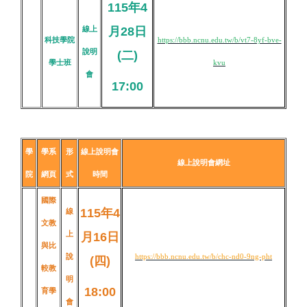
115年4
線上
月28日
科技學院
https://bbb.ncnu.edu.tw/b/vt7-8yf-bve-
說明
(二
)
學士班
kvu
會
17:00
學
學系
形
線上說明會
線上說明會網址
院
網頁
式
時間
國際
115年4
線
文教
上
月16日
與比
說
https://bbb.ncnu.edu.tw/b/chc-nd0-9ng-pht
(四)
較教
明
18:00
育學
會