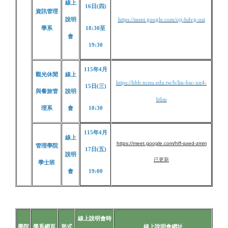
線上
16日(四)
資訊管理
說明
https://meet.google.com/ojj-bdvg-osi
學系
18:30至
會
19:30
115年4月
觀光休閒
線上
https://bbb.ncnu.edu.tw/b/lin-bsc-xn4-
15日(三)
與餐旅管
說明
b6m
理系
會
18:30
115年4月
線上
https://meet.google.com/hff-qxed-zmm
管理學院
17日(五)
說明
已更新
學士班
會
19:00
線上說明會時
學院
學系網頁
形式
線上說明會網址