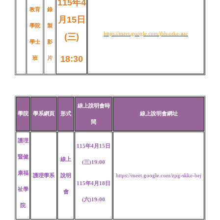
115年4
教育
錄
月15日
學院
製
https://meet.google.com/jbh-otke-aac
(三)
學士
影
18:30
班
片
線上說明會時
學院
學系網頁
形式
線上說明會網址
間
護理
115年4月15日
暨
健
線上
(三)19:00
康福
護理學系
說明
https://meet.google.com/zpg-skke-bej
115年4月18日
祉學
會
(六)19:00
院