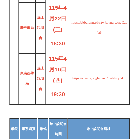
115年4
線上
月22日
https://bbb.ncnu.edu.tw/b/yua-wqx-2zs-
歷史學系
說明
(三)
la0
會
18:30
115年4
線上
月16日
東南亞學
https://meet.google.com/uvd-hryf-iuh
說明
(四)
系
會
19:30
線上說明會
學院
學系網頁
形式
線上說明會網址
時間