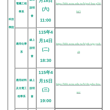
月18日
電機工程
https://bbb.ncnu.edu.tw/b/pwf-bsx-p5d-
說明
(六)
學系
bk5
會
科技
11:00
學院
115年4
線上
月14日
應用化學
https://bbb.ncnu.edu.tw/b/yth-wjq-ywh-
說明
(二)
系
zlt
會
18:30
115年4
應用材料
線上
月15日
https://bbb.ncnu.edu.tw/b/chi-pdw-biw-
及光電工
說明
(三)
ucc
程學系
會
19:00