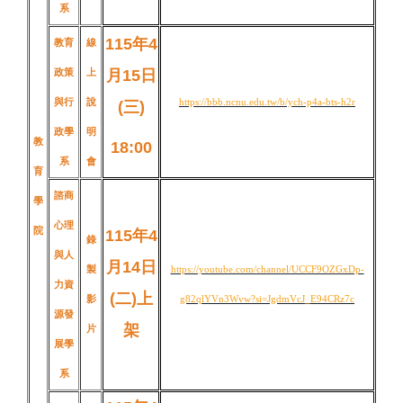
系
115年4
教育
線
政策
上
月15日
與行
說
https://bbb.ncnu.edu.tw/b/ych-p4a-bts-h2r
(三
)
政學
明
教
18:00
系
會
育
諮商
學
心理
院
115年4
錄
與人
月14日
製
https://youtube.com/channel/UCCF9OZGxDp-
力資
(二
)
上
影
g82qlYVn3Wvw?si=JgdmVcJ_E94CRz7c
源發
架
片
展學
系