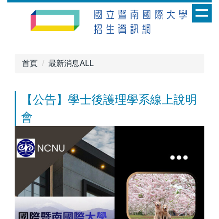
跳
到
主
要
內
首頁
最新消息ALL
容
區
【公告】學士後護理學系線上說明
會