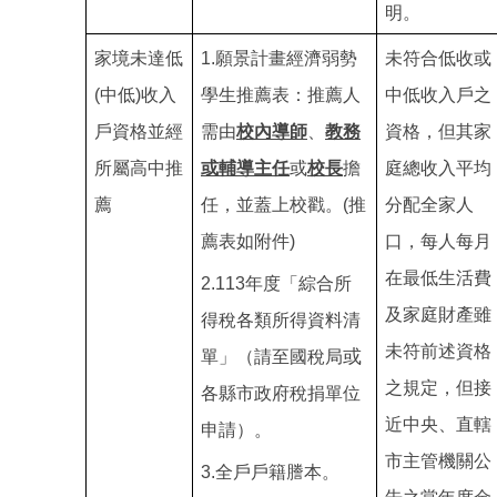
明。
家境未達低
1.
願景計畫經濟弱勢
未符合低收或
(中低)收入
學生推薦表：推薦人
中低收入戶之
戶資格並經
需由
校內導師
、
教務
資格，但其家
所屬高中推
或輔導主任
或
校長
擔
庭總收入平均
薦
任，並蓋上校戳。(推
分配全家人
薦表如附件)
口，每人每月
在最低生活費
2.113
年度「綜合所
及家庭財產雖
得稅各類所得資料清
未符前述資格
或
單」（請至國稅局
之規定，但接
各縣市政府稅捐單位
近中央、直轄
申請）。
市主管機關公
3.
全戶戶籍謄本。