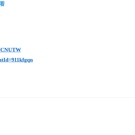
必看
/@NCNUTW
untId=911kfgqn