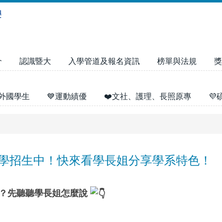
介
認識暨大
入學管道及報名資訊
榜單與法規
獎
外國學生
💙運動績優
❤️文社、護理、長照原專

入學招生中！快來看學長姐分享學系特色！
嗎？先聽聽學長姐怎麼說