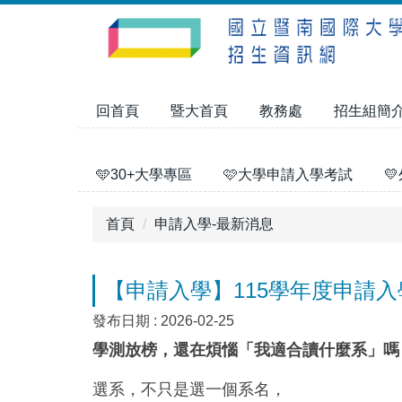
跳
到
主
要
內
回首頁
暨大首頁
教務處
招生組簡
容
區
🩵30+大學專區
🩷大學申請入學考試

首頁
申請入學-最新消息
【申請入學】115學年度申請
發布日期 :
2026-02-25
學測放榜，還在煩惱「我適合讀什麼系」
選系，不只是選一個系名，