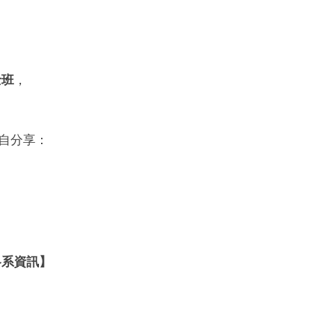
士班
，
自分享：
 各系資訊】