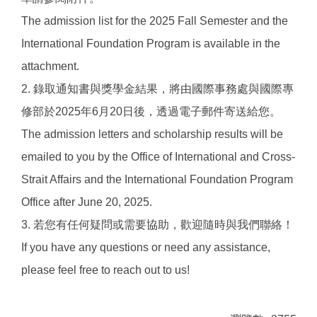
The admission list for the 2025 Fall Semester and the
International Foundation Program is available in the
attachment.
2. 錄取通知書與獎學金結果，將由國際事務處與國際專
修部於2025年6月20日後，透過電子郵件寄送給您。
The admission letters and scholarship results will be
emailed to you by the Office of International and Cross-
Strait Affairs and the International Foundation Program
Office after June 20, 2025.
3. 若您有任何疑問或需要協助，歡迎隨時與我們聯絡！
If you have any questions or need any assistance,
please feel free to reach out to us!