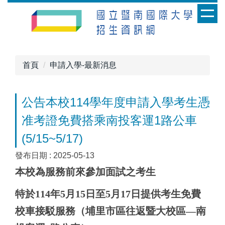
跳
到
主
要
內
首頁
申請入學-最新消息
容
區
公告本校114學年度申請入學考生憑
准考證免費搭乘南投客運1路公車
(5/15~5/17)
發布日期 :
2025-05-13
本校為服務前來參加面試之考生
特於114年5月15日至5月17日提供考生免費
校車接駁服務（埔里市區往返暨大校區—南