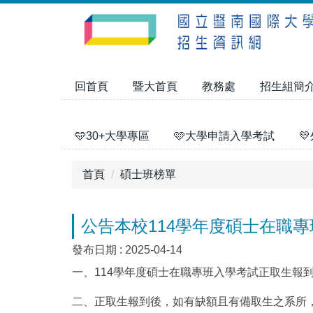
跳
到
主
要
內
回首頁
暨大首頁
教務處
招生組簡
容
區
🩵30+大學專區
🩷大學申請入學考試

首頁
碩士班榜單
公告本校114學年度碩士在職
發布日期 :
2025-04-14
一、114學年度碩士在職專班入學考試正取生報
二、正取生報到後，如有缺額且有備取生之系所