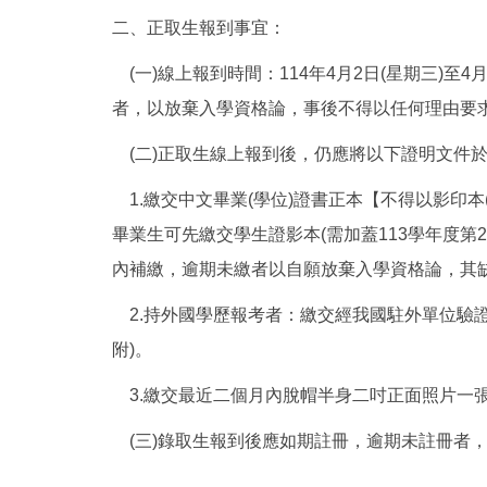
二、正取生報到事宜：
(一)線上報到時間：114年4月2日(星期三)至4月11
者，以放棄入學資格論，事後不得以任何理由要
(二)正取生線上報到後，仍應將以下證明文件於4
1.繳交中文畢業(學位)證書正本【不得以影印
畢業生可先繳交學生證影本(需加蓋113學年度第
內補繳，逾期未繳者以自願放棄入學資格論，其
2.持外國學歷報考者：繳交經我國駐外單位驗
附)。
3.繳交最近二個月內脫帽半身二吋正面照片一
(三)錄取生報到後應如期註冊，逾期未註冊者