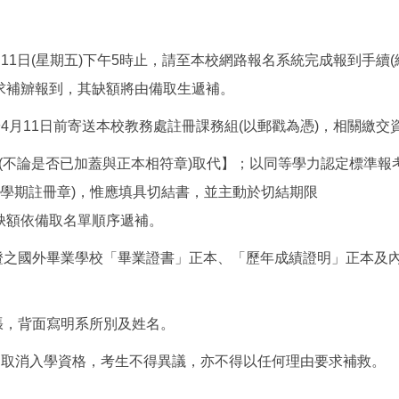
日(星期五)下午5時止，請至本校網路報名系統完成報到手續(網址：http
求補辧報到，其缺額將由備取生遞補。
月11日前寄送本校教務處註冊課務組(以郵戳為憑)，相關繳交資
本(不論是否已加蓋與正本相符章)取代】；以同等學力認定標準
2學期註冊章)，惟應填具切結書，並主動於切結期限
缺額依備取名單順序遞補。
證之國外畢業學校「畢業證書」正本、「歷年成績證明」正本及內
張，背面寫明系所別及姓名。
，取消入學資格，考生不得異議，亦不得以任何理由要求補救。