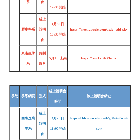
系
會
19:30
開始
線上
4月30日
歷史學系
說明
https://meet.google.com/awk-jcdd-xky
18:30
開始
會
東南亞學
錄製
5月1日上架
https://reurl.cc/RYbzLx
系
影片
線上說明會
學院
學系網頁
形式
線上說明會網址
時間
線上
國際企業
3月29日
https://bbb.ncnu.edu.tw/b/g98-kuf-xui-
說明
學系
11:00開始
xew
會