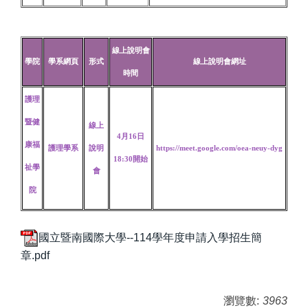
線上說明會
學院
學系網頁
形式
線上說明會網址
時間
護理
暨
健
線上
4月16日
康福
護理學系
說明
https://meet.google.com/oea-neuy-dyg
18:30開始
祉學
會
院
國立暨南國際大學--114學年度申請入學招生簡
章.pdf
瀏覽數:
3963