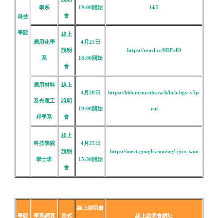
學系
19:00
開始
bk5
會
科技
學院
線上
應用化學
4月25日
說明
https://reurl.cc/9DErlO
系
18:00
開始
會
應用材料
線上
4月28日
https://bbb.ncnu.edu.tw/b/hch-bgv-v5p-
及光電工
說明
19:00
開始
rui
程學系
會
線上
科技學院
4月25日
說明
https://meet.google.com/ugf-gicx-wou
學士班
15:30
開始
會
線上說明會
學院
學系網頁
形式
線上說明會網址