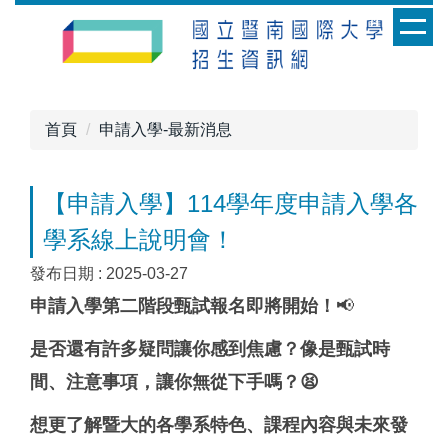
跳
到
主
要
內
首頁
申請入學-最新消息
容
區
【申請入學】114學年度申請入學各
學系線上說明會！
發布日期 :
2025-03-27
申請入學第二階段甄試報名即將開始
！
📢
是否還有許多疑問讓你感到焦慮？像是甄試時
間、注意事項，讓你無從下手嗎
？
😫
想更了解暨大的各學系特色、課程內容與未來發