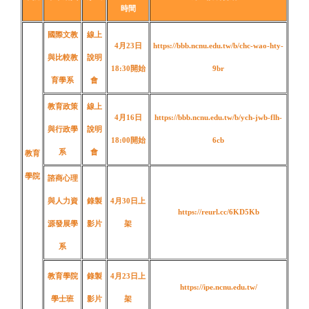
時間
國際文教
線上
4月23日
https://bbb.ncnu.edu.tw/b/chc-wao-hty-
與比較教
說明
18:30開始
9br
育學系
會
教育政策
線上
4月16日
https://bbb.ncnu.edu.tw/b/ych-jwb-flh-
與行政學
說明
18:00
開始
6cb
系
會
教育
學院
諮商心理
與人力資
錄製
4月30日上
https://reurl.cc/6KD5Kb
源發展學
影片
架
系
教育學院
錄製
4月23日上
https://ipe.ncnu.edu.tw/
學士班
影片
架