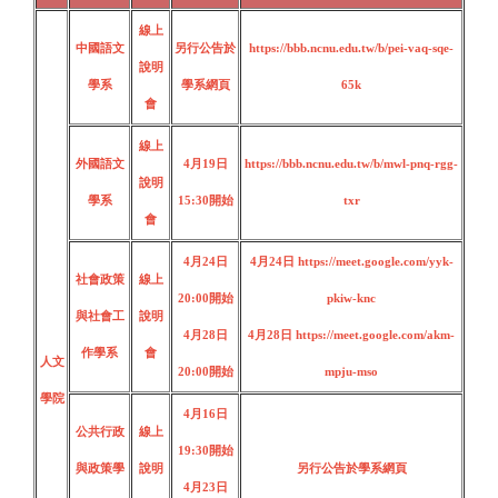
線上
中國語文
另行公告於
https://bbb.ncnu.edu.tw/b/pei-vaq-sqe-
說明
學系
學系網頁
65k
會
線上
外國語文
4月19日
https://bbb.ncnu.edu.tw/b/mwl-pnq-rgg-
說明
學系
15:30
開始
txr
會
4月24日
4月24日
https://meet.google.com/yyk-
社會政策
線上
20:00開始
pkiw-knc
與社會工
說明
4月28日
4月28日
https://meet.google.com/akm-
作學系
會
人文
20:00
開始
mpju-mso
學院
4月16日
公共行政
線上
19:30
開始
與政策學
說明
另行公告於學系網頁
4月23日