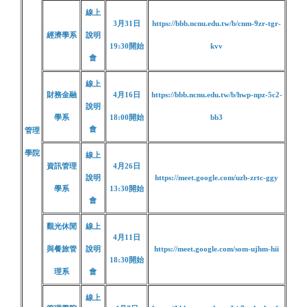
線上
3月31日
https://bbb.ncnu.edu.tw/b/cnm-9zr-tgr-
經濟學系
說明
19:30
開始
kvv
會
線上
財務金融
4月16日
https://bbb.ncnu.edu.tw/b/hwp-npz-5c2-
說明
學系
18:00
開始
bb3
會
管理
學院
線上
資訊管理
4月26日
說明
https://meet.google.com/uzb-zrtc-ggy
學系
13:30
開始
會
觀光休閒
線上
4月11日
與餐旅管
說明
https://meet.google.com/som-ujhm-hii
18:30
開始
理系
會
線上