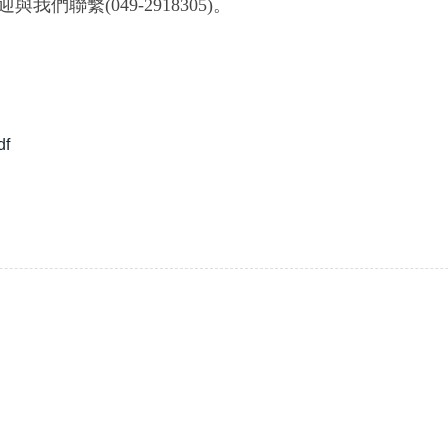
聯繫(049-2918305)。
f