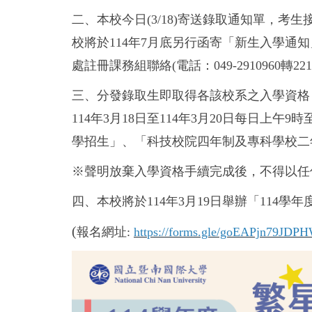
二、本校今日(3/18)寄送錄取通知單，
校將於114年7月底另行函寄「新生入學
處註冊課務組聯絡(電話：049-2910960轉221
三、分發錄取生即取得各該校系之入學資格
114
年
3
月18日至
114
年
3
月20日每日上午
9
時
學招生」、「科技校院四年制及專科學校二
※聲明放棄入學資格手續完成後，不得以任
四、本校將於114年3月19日舉辦
「114學
(
報名網址:
https://forms.gle/goEAPjn79JDP