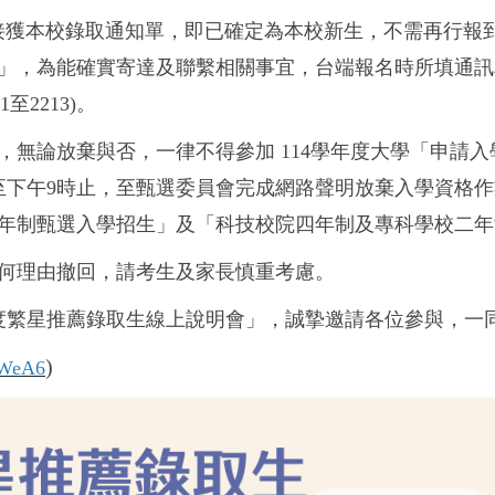
考生接獲本校錄取通知單，即已確定為本校新生，不需再行
通知」，為能確實寄達及聯繫相關事宜，台端報名時所填通
1至2213)。
，無論放棄與否，一律不得參加
114
學年度大學「申請入
至下午
9
時止，至甄選委員會完成網路聲明放棄入學資格作業
年制甄選入學招生」及「科技校院四年制及專科學校二年
何理由撤回，請考生及家長慎重考慮。
年度繁星推薦錄取生線上說明會」，誠摯邀請各位參與，一
)
HWeA6