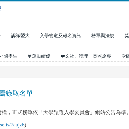
介
認識暨大
入學管道及報名資訊
榜單與法規
獎
外國學生
💙運動績優
❤️文社、護理、長照原專

推薦錄取名單
如附檔，正式榜單依「大學甄選入學委員會」網站公告為準
pse.is/7aujz6
)