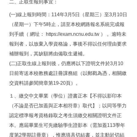
二、正取生報到事宜：
(一)線上報到時間：114年3月5日（星期三）至3月10日
（星期一）下午5時止，請至本校網路報名系統完成報
到手續（ 網址： https://exam.ncnu.edu.tw ） 。逾時未
報到者，以放棄入學資格論，事後不得以任何理由要求
補辦報到，其缺額將由備取生遞補。
(二)正取生線上報到後，仍應將以下證明文件於3月10
日前寄送本校教務處註冊課務組（以郵戳為憑，相關繳
交資料請參閱簡章第19-20頁）。
１、繳交中文畢業（學位）證書正本【不得以影印本
（不論是否已加蓋與正本相符章）取代】；以同等學力
認定標準報考資格錄取之考生須繳交相關證明文件正
本。應屆畢業生可先繳驗學生證影本（需加蓋113學年
度第2學期註冊章），惟應填具切結書，並主動於切結