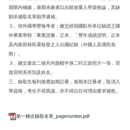
期限內補繳，逾期未繳者以自願放棄入學資格論，其缺
額依備取名單順序遞補。
２、持外國學歷報考者：繳交經我國駐外單位驗證之國
外畢業學校「畢業證書」正本、「歷年成績證明」正本
及內政部移民署核發之入出國紀錄（外國人及僑民免
附）。
３、繳交最近二個月內脫帽半身二吋正面照片一張，背
面寫明系所別及姓名。
三、錄取生報到後應如期註冊，逾期未註冊者，取消入
學資格，考生不得異議，亦不得以任何理由要求補救。
第一梯次錄取名單_pagenumber.pdf