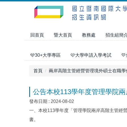
跳
到
主
要
內
回首頁
暨大首頁
教務處
招生組簡
容
區
🩵30+大學專區
🩷大學申請入學考試

首頁
兩岸高階主管經營管理境外碩士在職學
公告本校113學年度管理學院
發布日期 :
2024-08-02
一、本校113學年度「管理學院兩岸高階主管經
書。