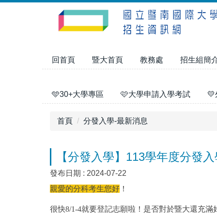
跳
到
主
要
內
回首頁
暨大首頁
教務處
招生組簡
容
區
🩵30+大學專區
🩷大學申請入學考試

首頁
分發入學-最新消息
【分發入學】113學年度分發
發布日期 :
2024-07-22
親愛的分科考生您好
！
很快8/1-4就要登記志願啦！是否對於暨大還充滿