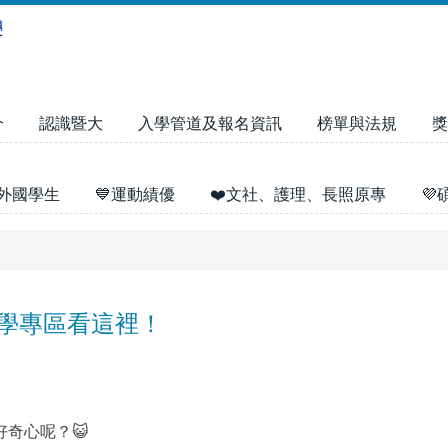
介
認識暨大
入學管道及報名資訊
榜單與法規
獎
外國學生
💙運動績優
❤️文社、護理、長照原專

入學專區看這裡！
好奇心呢？😺