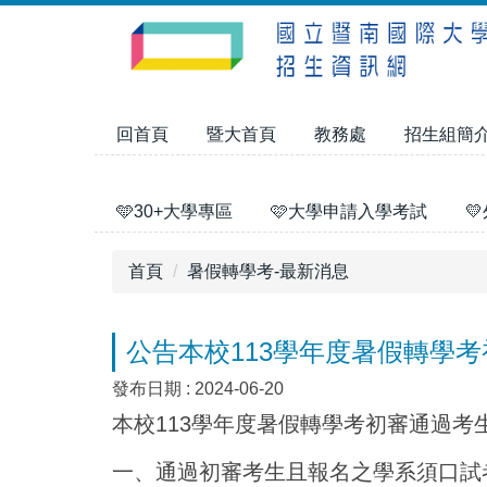
跳
到
主
要
內
回首頁
暨大首頁
教務處
招生組簡
容
區
🩵30+大學專區
🩷大學申請入學考試

首頁
暑假轉學考-最新消息
公告本校113學年度暑假轉學
發布日期 :
2024-06-20
本校113學年度暑假轉學考初審通過考
一、通過初審考生且報名之學系須口試