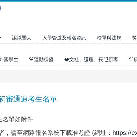
介
認識暨大
入學管道及報名資訊
榜單與法規
獎
外國學生
💙運動績優
❤️文社、護理、長照原專

考初審通過考生名單
生名單如附件
者，請至網路報名系統下載准考證 (網址：
https://