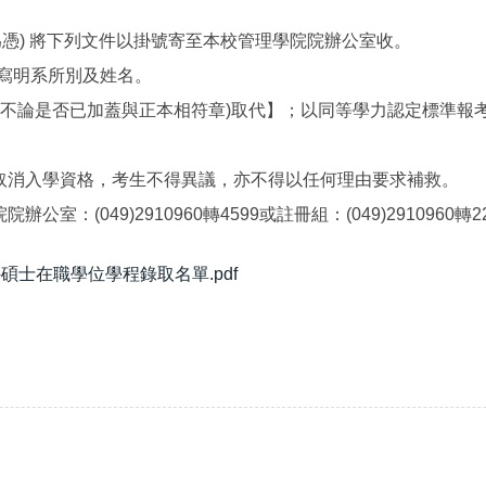
戳為憑) 將下列文件以掛號寄至本校管理學院院辦公室收。
面寫明系所別及姓名。
印本(不論是否已加蓋與正本相符章)取代】；以同等學力認定標準
取消入學資格，考生不得異議，亦不得以任何理由要求補救。
049)2910960轉4599或註冊組：(049)2910960轉221
碩士在職學位學程錄取名單.pdf