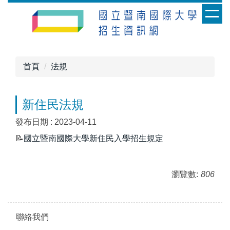
跳
到
主
要
內
首頁
法規
容
區
新住民法規
發布日期 :
2023-04-11
📝
國立暨南國際大學新住民入學招生規定
瀏覽數:
806
聯絡我們