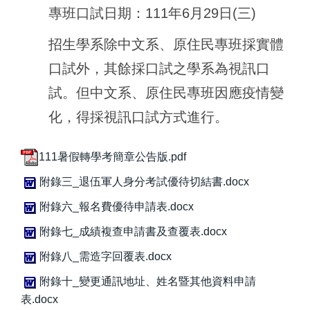
專班口試日期：
111
年
6
月
29
日
(
三
)
招生學系除中文系、原住民專班採實體
口試外，其餘採口試之學系為視訊口
試。但中文系、原住民專班因應疫情變
化，得採視訊口試方式進行。
111暑假轉學考簡章公告版.pdf
附錄三_退伍軍人身分考試優待切結書.docx
附錄六_報名費優待申請表.docx
附錄七_成績複查申請書及查覆表.docx
附錄八_需造字回覆表.docx
附錄十_變更通訊地址、姓名暨其他資料申請
表.docx