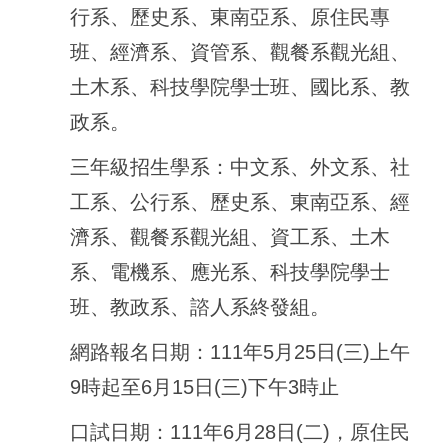
行系、歷史系、東南亞系、原住民專
班、經濟系、資管系、觀餐系觀光組、
土木系、科技學院學士班、國比系、教
政系。
三年級招生學系：中文系、外文系、社
工系、公行系、歷史系、東南亞系、經
濟系、觀餐系觀光組、資工系、土木
系、電機系、應光系、科技學院學士
班、教政系、諮人系終發組。
網路報名日期：
111
年
5
月
25
日
(
三
)
上午
9
時起至
6
月
15
日
(
三
)
下午
3
時止
口試日期：
111
年
6
月
28
日
(
二
)
，原住民