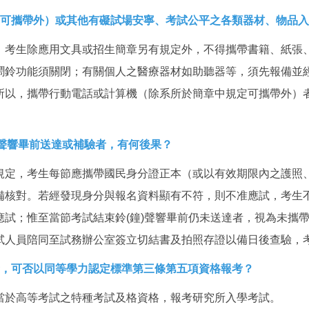
定可攜帶外）或其他有礙試場安寧、考試公平之各類器材、物品
：考生除應用文具或招生簡章另有規定外，不得攜帶書籍、紙張
鬧鈴功能須關閉；有關個人之醫療器材如助聽器等，須先報備並
所以，攜帶行動電話或計算機（除系所於簡章中規定可攜帶外）
)聲響畢前送達或補驗者，有何後果？
規定，考生每節應攜帶國民身分證正本（或以有效期限內之護照
備核對。若經發現身分與報名資料顯有不符，則不准應試，考生
應試；惟至當節考試結束鈴(鐘)聲響畢前仍未送達者，視為未攜
試人員陪同至試務辦公室簽立切結書及拍照存證以備日後查驗，
者，可否以同等學力認定標準第三條第五項資格報考？
當於高等考試之特種考試及格資格，報考研究所入學考試。