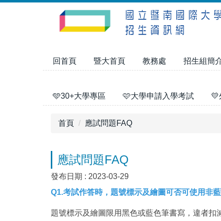
跳
到
主
要
內
回首頁
暨大首頁
教務處
招生組簡
容
區
🩵30+大學專區
🩷大學申請入學考試

首頁
應試問題FAQ
應試問題FAQ
發布日期 :
2023-03-29
Q1.考試作答時，題號標示及繪圖可否可使用非藍
題號標示及繪圖限用黑色或藍色筆書寫，違者扣