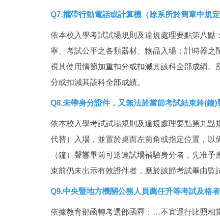
Q
7.攜帶行動電話或計算機（除系所於簡章中規
依本校入學考試試場規則及違規處理要點第八點
寧、考試公平之各類器材、物品入場；計時器之
視其使用情節加重扣分或扣減其該科全部成績。
分或扣減其該科全部成績。
Q
8.未帶身分證件，又無法於當節考試結束鈴(鐘
依本校入學考試試場規則及違規處理要點第九點
代替）入場，並置於桌面左前角或指定位置，以
（鐘）聲響畢前可送達試場補驗身分者，先准予
束前仍未出示有效證件者，應於該節考試畢由監
Q
9.中央暨地方機關公務人員薦任升等考試及格
依據教育部函轉考選部函釋：…不宜逕行比照相