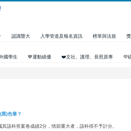
介
認識暨大
入學管道及報名資訊
榜單與法規
獎
外國學生
💙運動績優
❤️文社、護理、長照原專

(黑)色筆？
減其該科答案卷成績2分，情節重大者，該科得不予計分。