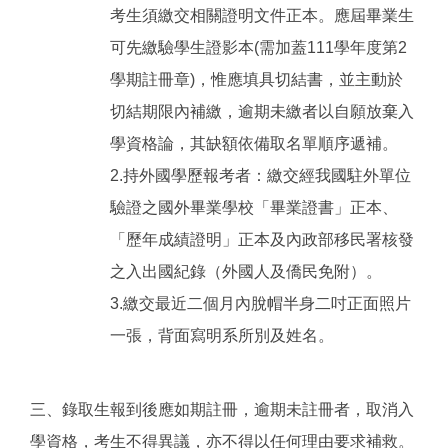
考生須繳交相關證明文件正本。應屆畢業生
可先繳驗學生證影本(需加蓋111學年度第2
學期註冊章)，惟應填具切結書，並主動於
切結期限內補繳，逾期未繳者以自願放棄入
學資格論，其缺額依備取名單順序遞補。
2.持外國學歷報考者：繳交經我國駐外單位
驗證之國外畢業學校「畢業證書」正本、
「歷年成績證明」正本及內政部移民署核發
之入出國紀錄（外國人及僑民免附）。
3.繳交最近二個月內脫帽半身二吋正面照片
一張，背面寫明系所別及姓名。
三、錄取生報到後應如期註冊，逾期未註冊者，取消入
學資格，考生不得異議，亦不得以任何理由要求補救。