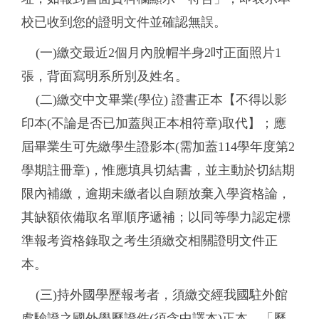
校已收到您的證明文件並確認無誤。
(一)繳交最近2個月內脫帽半身2吋正面照片1
張，背面寫明系所別及姓名。
(二)繳交中文畢業(學位) 證書正本【不得以影
印本(不論是否已加蓋與正本相符章)取代】；應
屆畢業生可先繳學生證影本(需加蓋114學年度第2
學期註冊章)，惟應填具切結書，並主動於切結期
限內補繳，逾期未繳者以自願放棄入學資格論，
其缺額依備取名單順序遞補；以同等學力認定標
準報考資格錄取之考生須繳交相關證明文件正
本。
(三)持外國學歷報考者，須繳交經我國駐外館
處驗證之國外學歷證件(須含中譯本)正本、「歷