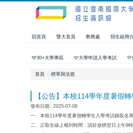
跳
到
主
要
內
回首頁
暨大首頁
教務處
招生組簡
容
區
🩵30+大學專區
🩷大學申請入學考試

首頁
榜單與法規
【公告】本校114學年度暑假
發布日期 :
2025-07-08
一、本校114學年度暑假轉學生入學考試錄取名
二、正取生線上報到時間：請於放榜翌日上午9時起