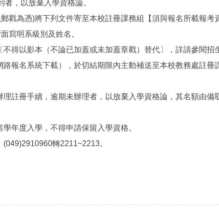
l)。逾時未報到者，以放棄入學資格論。
前(以郵戳為憑)將下列文件寄至本校註冊課務組【須與報名所載報
背面寫明系級別及姓名。
〔不得以影本（不論已加蓋或未加蓋章戳）替代〕，詳請參閱招生
網路報名系統下載），於切結期限內主動補送至本校教務處註冊
辦理註冊手續，逾期未辦理者，以放棄入學資格論，其名額由備
當學年度入學，不得申請保留入學資格。
2910960轉2211~2213。