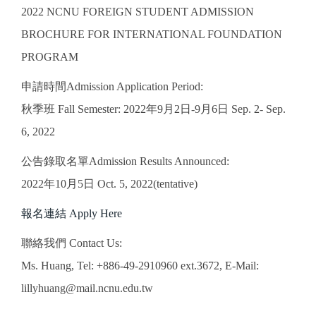
2022 NCNU FOREIGN STUDENT ADMISSION
BROCHURE FOR INTERNATIONAL FOUNDATION
PROGRAM
申請時間Admission Application Period:
秋季班 Fall Semester: 2022年9月2日-9月6日 Sep. 2- Sep.
6, 2022
公告錄取名單Admission Results Announced:
2022年10月5日 Oct. 5, 2022(tentative)
報名連結 Apply Here
聯絡我們 Contact Us:
Ms. Huang, Tel: +886-49-2910960 ext.3672, E-Mail:
lillyhuang@mail.ncnu.edu.tw